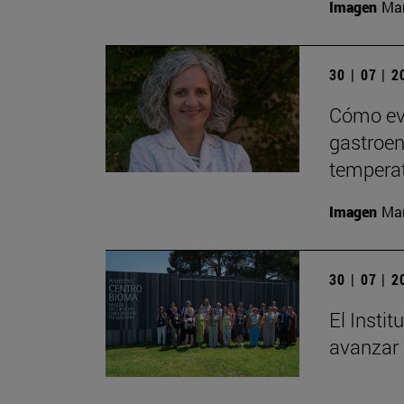
Imagen
Man
30 | 07 | 
Cómo evi
gastroent
tempera
Imagen
Man
30 | 07 | 
El Insti
avanzar 