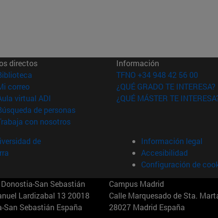
os directos
Información
(abre en nueva ventana)
Biblioteca
TFNO +34 948 42 56 00
(abre en nueva ventana)
Mi correo
¿QUÉ GRADO TE INTERESA?
(abre en nueva ventana)
Aula virtual ADI
¿QUÉ MÁSTER TE INTERESA
(abre en nueva ventana)
Búsqueda de personas
(abre en nueva ventana)
Trabaja con nosotros
versidad de
Información legal
rra
Accesibilidad
Configuración de coo
Donostia-San Sebastián
Campus Madrid
anuel Lardizabal 13 20018
Calle Marquesado de Sta. Marta
a-San Sebastián España
28027 Madrid España