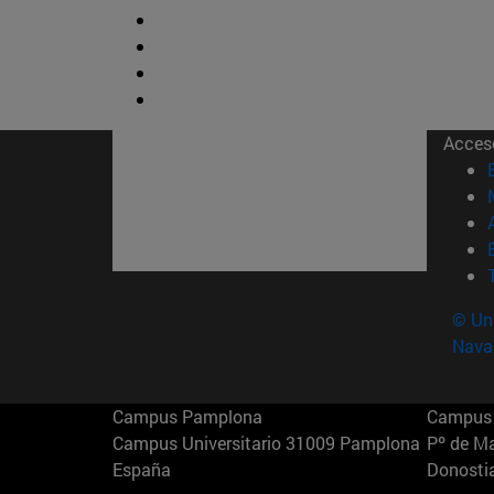
Acces
© Uni
Nava
Campus Pamplona
Campus 
Campus Universitario 31009 Pamplona
Pº de M
España
Donosti