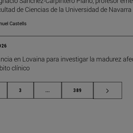
Ignacio Sánchez-Carpintero Plano, profesor emé
cultad de Ciencias de la Universidad de Navarra
uel Castells
2026
ncia en Lovaina para investigar la madurez afe
ito clínico
gina
Página
Páginas intermedias Use TAB para de
Página
3
...
389