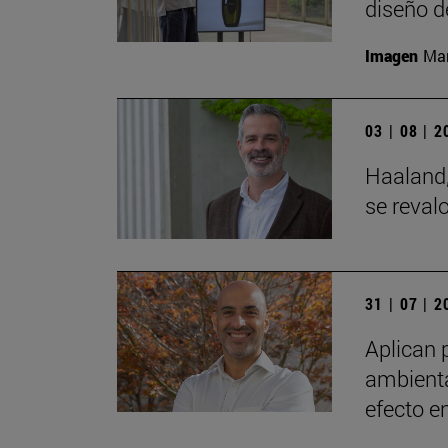
diseño d
Imagen
Man
03 | 08 | 
Haaland,
se reval
31 | 07 | 
Aplican 
ambienta
efecto e