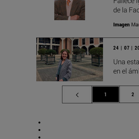
Fallece 
de la Fa
Imagen
Man
24 | 07 | 
Una esta
en el ámb
Página
Pá
1
2