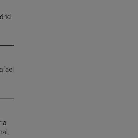
drid
afael
ria
nal.