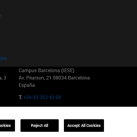
?
kies
Campus Barcelona (IESE)
, 3
Av. Pearson, 21 08034 Barcelona
España
T.
+34 93 253 42 00
Campus Sao Paulo (IESE)
5
Rua Martiniano de Carvalho, 573
01321001 Bela Vista Brasil
ookies
Reject All
Accept All Cookies
T.
+55 11 3177-8300