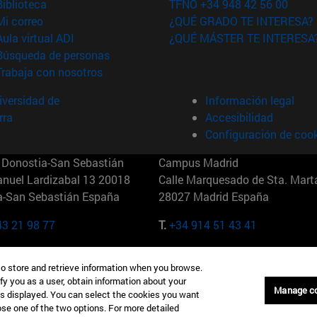
(abre en nueva ventana)
Biblioteca
TFNO +34 948 42 56 00
(abre en nueva ventana)
Mi correo
¿QUÉ GRADO TE INTERESA?
(abre en nueva ventana)
Aula virtual ADI
¿QUÉ MÁSTER TE INTERESA
(abre en nueva ventana)
Búsqueda de personas
(abre en nueva ventana)
Trabaja con nosotros
versidad de
Información legal
rra
Accesibilidad
Configuración de coo
Donostia-San Sebastián
Campus Madrid
anuel Lardizabal 13 20018
Calle Marquesado de Sta. Marta
a-San Sebastián España
28027 Madrid España
43 21 98 77
T.
+34 914 51 43 41
Nueva York (IESE)
Campus Munich (IESE)
to store and retrieve information when you browse.
7th St 10019-2201 Nueva York
Maria-Theresia-Straße 15 8167
fy you as a user, obtain information about your
Múnich Alemania
Manage c
is displayed. You can select the cookies you want
oose one of the two options. For more detailed
6 346 8850
T.
+49 89 24209790