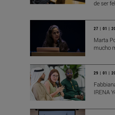
de ser fe
27 | 01 | 
Marta Po
mucho má
29 | 01 | 
Fabbiana
IRENA Y