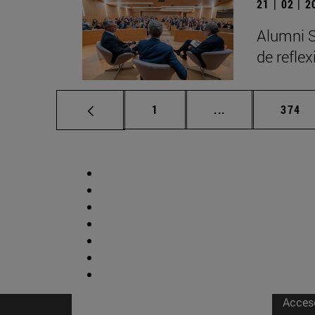
21 | 02 | 
Alumni S
de refle
Página
Páginas intermed
Págin
1
...
374
Acces