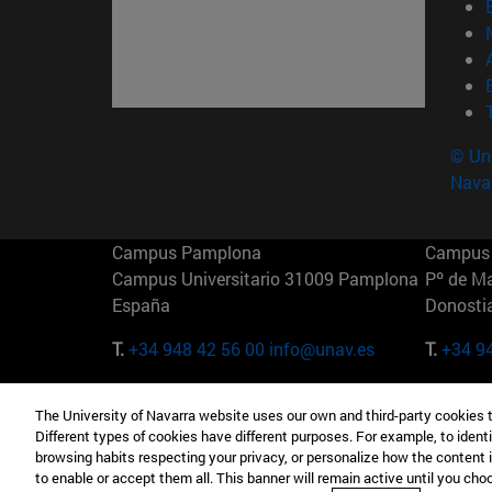
© Uni
Nava
Campus Pamplona
Campus 
Campus Universitario 31009 Pamplona
Pº de M
España
Donosti
T.
+34 948 42 56 00
info@unav.es
T.
+34 9
Campus Madrid (IESE)
Campus 
The University of Navarra website uses our own and third-party cookies 
Camino del Cerro Águila 3 28023
165 W 5
Different types of cookies have different purposes. For example, to identi
Madrid España
EE.UU
browsing habits respecting your privacy, or personalize how the content 
to enable or accept them all. This banner will remain active until you ch
T.
+34 912 11 30 00
T.
+1 64