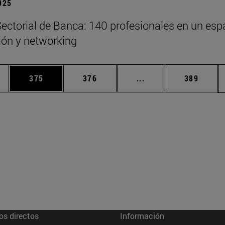
2025
ectorial de Banca: 140 profesionales en un esp
xión y networking
ias Use TAB para desplazarse.
a
Página
Página
Páginas intermedias 
Página
375
376
...
389
os directos
Información