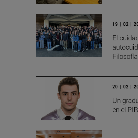
19 | 02 | 
El cuida
autocuid
Filosofí
20 | 02 | 
Un gradu
en el PIR