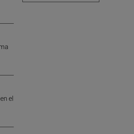
rma
en el