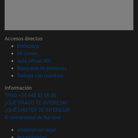
Accesos directos
(abre en nueva ventana)
Biblioteca
(abre en nueva ventana)
Mi correo
(abre en nueva ventana)
Aula virtual ADI
(abre en nueva ventana)
Búsqueda de personas
(abre en nueva ventana)
Trabaja con nosotros
Información
TFNO +34 948 42 56 00
¿QUÉ GRADO TE INTERESA?
¿QUÉ MÁSTER TE INTERESA?
© Universidad de Navarra
Información legal
Accesibilidad