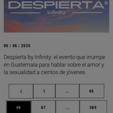
06 | 06 | 2025
Despierta by Infinity: el evento que irrumpe
en Guatemala para hablar sobre el amor y
la sexualidad a cientos de jóvenes
Página
Páginas intermedias Us
Página
1
...
65
Página
Página
Páginas intermedias U
Página
66
67
...
389