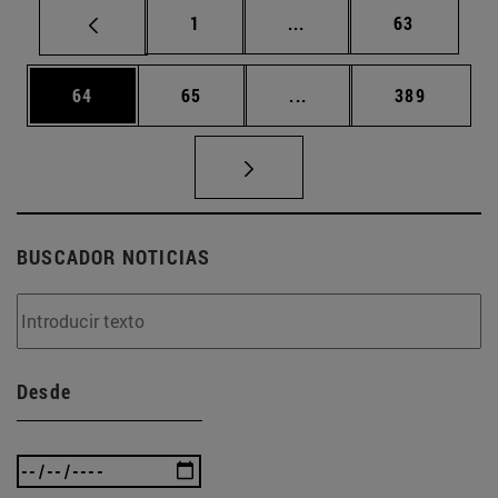
Página
Páginas intermedias Us
Página
1
...
63
Página
Página
Páginas intermedias U
Página
64
65
...
389
BUSCADOR NOTICIAS
Desde