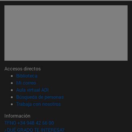
Accesos directos
(abre en nueva ventana)
Biblioteca
(abre en nueva ventana)
Mi correo
(abre en nueva ventana)
Aula virtual ADI
(abre en nueva ventana)
Búsqueda de personas
(abre en nueva ventana)
Trabaja con nosotros
Información
TFNO +34 948 42 56 00
¿QUÉ GRADO TE INTERESA?