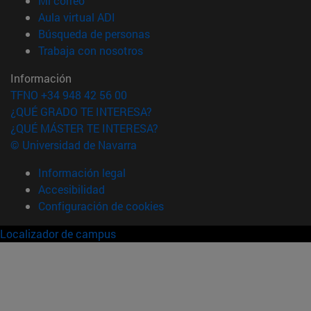
Mi correo
(abre en nueva ventana)
Aula virtual ADI
(abre en nueva ventana)
Búsqueda de personas
(abre en nueva ventana)
Trabaja con nosotros
Información
TFNO +34 948 42 56 00
¿QUÉ GRADO TE INTERESA?
¿QUÉ MÁSTER TE INTERESA?
© Universidad de Navarra
Información legal
Accesibilidad
Configuración de cookies
Localizador de campus