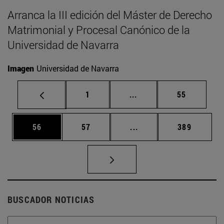
Arranca la III edición del Máster de Derecho
Matrimonial y Procesal Canónico de la
Universidad de Navarra
Imagen
Universidad de Navarra
Página
Páginas intermedias Us
Página
1
...
55
Página
Página
Páginas intermedias U
Página
56
57
...
389
BUSCADOR NOTICIAS