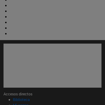
Accesos directos
(abre en nueva ventana)
Biblioteca
(abre en nueva ventana)