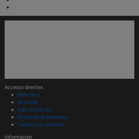
Accesos directos
(abre en nueva ventana)
Biblioteca
(abre en nueva ventana)
Mi correo
(abre en nueva ventana)
Aula virtual ADI
(abre en nueva ventana)
Búsqueda de personas
(abre en nueva ventana)
Trabaja con nosotros
Información