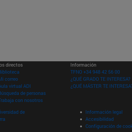
os directos
Información
(abre en nueva ventana)
Biblioteca
TFNO +34 948 42 56 00
(abre en nueva ventana)
Mi correo
¿QUÉ GRADO TE INTERESA?
(abre en nueva ventana)
Aula virtual ADI
¿QUÉ MÁSTER TE INTERESA
(abre en nueva ventana)
Búsqueda de personas
(abre en nueva ventana)
Trabaja con nosotros
versidad de
Información legal
rra
Accesibilidad
Configuración de coo