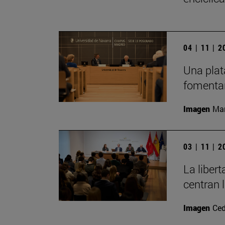
04 | 11 | 
Una plat
fomentar
Imagen
Man
03 | 11 | 
La liber
centran 
Imagen
Ced