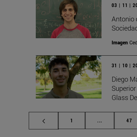
03 | 11 | 
Antonio 
Sociedad
Imagen
Ced
31 | 10 | 
Diego Ma
Superior
Glass De
Página
Páginas interm
Pág
1
...
47