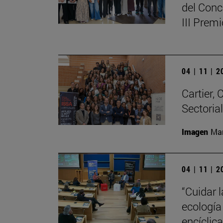
del Conc
III Prem
04 | 11 | 
Cartier,
Sectoria
Imagen
Man
04 | 11 | 
“Cuidar 
ecología
encíclic