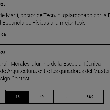
2025
de Martí, doctor de Tecnun, galardonado por la 
 Española de Físicas a la mejor tesis
ida
2025
rtín Morales, alumno de la Escuela Técnica
 de Arquitectura, entre los ganadores del Master
sign Contest
edias Use TAB para desplazarse.
ina
Página
Página
Páginas intermedias Us
Página
48
49
...
389