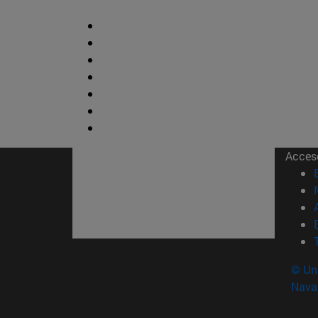
Acces
© Uni
Nava