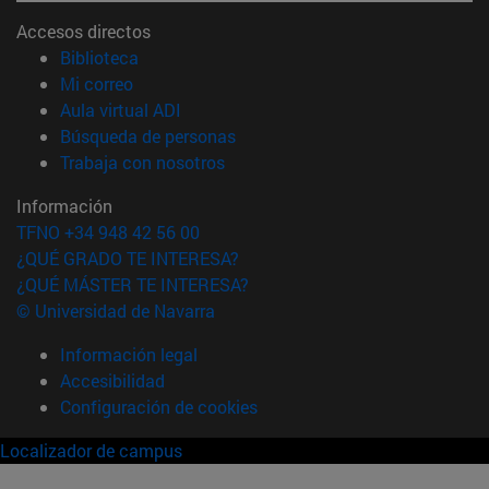
Accesos directos
(abre en nueva ventana)
Biblioteca
(abre en nueva ventana)
Mi correo
(abre en nueva ventana)
Aula virtual ADI
(abre en nueva ventana)
Búsqueda de personas
(abre en nueva ventana)
Trabaja con nosotros
Información
TFNO +34 948 42 56 00
¿QUÉ GRADO TE INTERESA?
¿QUÉ MÁSTER TE INTERESA?
© Universidad de Navarra
Información legal
Accesibilidad
Configuración de cookies
Localizador de campus