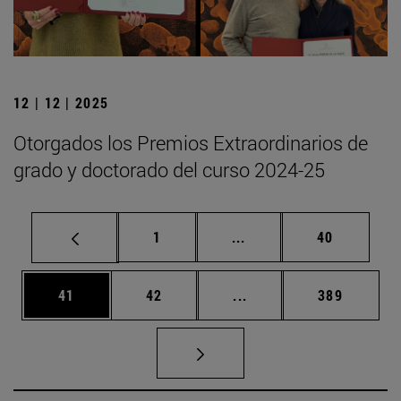
12 | 12 | 2025
Otorgados los Premios Extraordinarios de
grado y doctorado del curso 2024-25
Página
Páginas intermedias Us
Página
1
...
40
Página
Página
Páginas intermedias U
Página
41
42
...
389