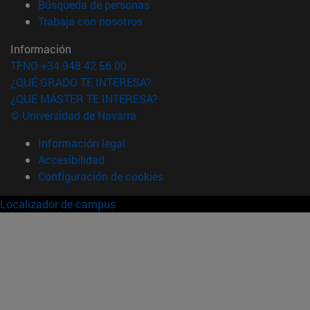
(abre en nueva ventana)
Búsqueda de personas
(abre en nueva ventana)
Trabaja con nosotros
Información
TFNO +34 948 42 56 00
¿QUÉ GRADO TE INTERESA?
¿QUÉ MÁSTER TE INTERESA?
© Universidad de Navarra
Información legal
Accesibilidad
Configuración de cookies
Localizador de campus