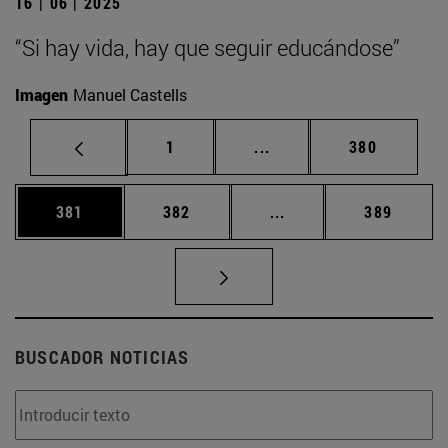
16 | 06 | 2025
“Si hay vida, hay que seguir educándose”
Imagen
Manuel Castells
Página
Páginas intermedias Us
Página
1
...
380
Página
Página
Páginas intermedias 
Página
381
382
...
389
BUSCADOR NOTICIAS