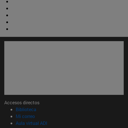
Accesos directos
(abre en nueva ventana)
Biblioteca
(abre en nueva ventana)
Mi correo
(abre en nueva ventana)
Aula virtual ADI