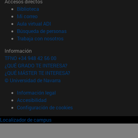
Accesos directos
(abre en nueva ventana)
Biblioteca
(abre en nueva ventana)
Mi correo
(abre en nueva ventana)
Aula virtual ADI
(abre en nueva ventana)
Búsqueda de personas
(abre en nueva ventana)
Trabaja con nosotros
Información
TFNO +34 948 42 56 00
¿QUÉ GRADO TE INTERESA?
¿QUÉ MÁSTER TE INTERESA?
© Universidad de Navarra
Información legal
Accesibilidad
Configuración de cookies
Localizador de campus