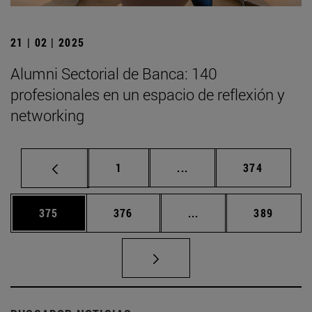
21 | 02 | 2025
Alumni Sectorial de Banca: 140
profesionales en un espacio de reflexión y
networking
Página
Páginas intermedias Us
Página
1
...
374
Página
Página
Páginas intermedias 
Página
375
376
...
389