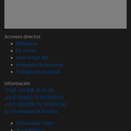
Accesos directos
(abre en nueva ventana)
Biblioteca
(abre en nueva ventana)
Mi correo
(abre en nueva ventana)
Aula virtual ADI
(abre en nueva ventana)
Búsqueda de personas
(abre en nueva ventana)
Trabaja con nosotros
Información
TFNO +34 948 42 56 00
¿QUÉ GRADO TE INTERESA?
¿QUÉ MÁSTER TE INTERESA?
© Universidad de Navarra
Información legal
Accesibilidad