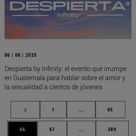
06 | 06 | 2025
Despierta by Infinity: el evento que irrumpe
en Guatemala para hablar sobre el amor y
la sexualidad a cientos de jóvenes
Página
Páginas intermedias Us
Página
1
...
65
Página
Página
Páginas intermedias U
Página
66
67
...
389