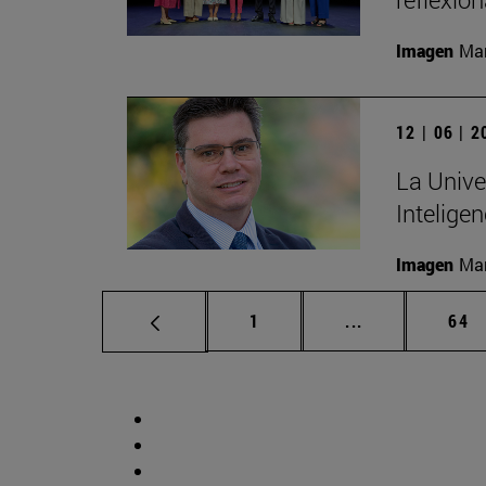
Imagen
Man
12 | 06 | 
La Unive
Inteligen
Imagen
Man
Página
Páginas interm
Pág
1
...
64