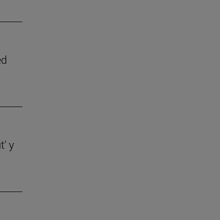
ed
t’ y