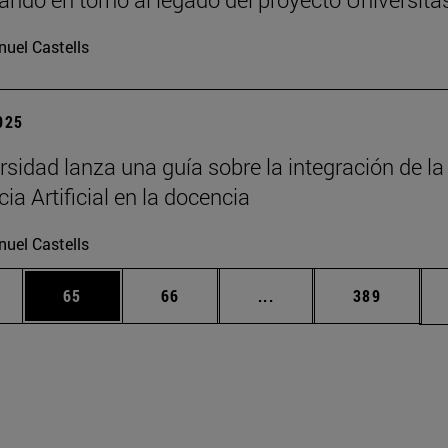
uel Castells
2025
rsidad lanza una guía sobre la integración de la
cia Artificial en la docencia
uel Castells
edias Use TAB para desplazarse.
ina
Página
Página
Páginas intermedias Us
Página
65
66
...
389