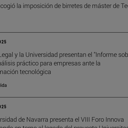
cogió la imposición de birretes de máster de T
2025
 Legal y la Universidad presentan el "Informe so
análisis práctico para empresas ante la
mación tecnológica
ida
2025
rsidad de Navarra presenta el VIII Foro Innova
nando en torno al legado del proyecto Universita