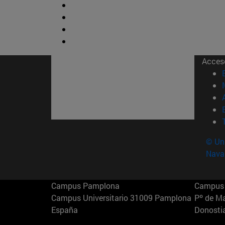
Acces
© Uni
Nava
Campus Pamplona
Campus 
Campus Universitario 31009 Pamplona
Pº de M
España
Donosti