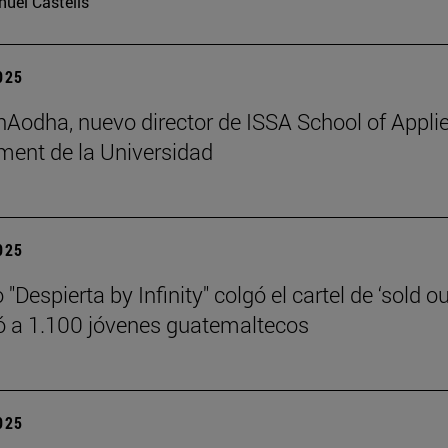
uel Castells
2025
 hAodha, nuevo director de ISSA School of Appli
ent de la Universidad
2025
 "Despierta by Infinity" colgó el cartel de ‘sold ou
 a 1.100 jóvenes guatemaltecos
2025