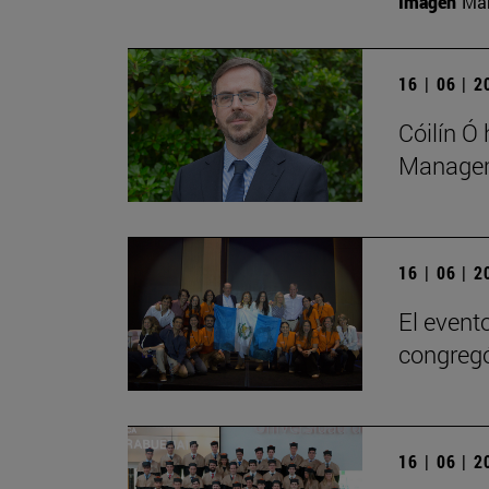
Imagen
Man
16 | 06 | 
Cóilín Ó
Managem
16 | 06 | 
El evento
congregó
16 | 06 | 