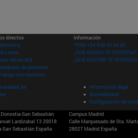
os directos
Información
(abre en nueva ventana)
Biblioteca
TFNO +34 948 42 56 00
(abre en nueva ventana)
Mi correo
¿QUÉ GRADO TE INTERESA?
(abre en nueva ventana)
Aula virtual ADI
¿QUÉ MÁSTER TE INTERESA
(abre en nueva ventana)
Búsqueda de personas
(abre en nueva ventana)
Trabaja con nosotros
versidad de
Información legal
rra
Accesibilidad
Configuración de coo
Donostia-San Sebastián
Campus Madrid
anuel Lardizabal 13 20018
Calle Marquesado de Sta. Marta
a-San Sebastián España
28027 Madrid España