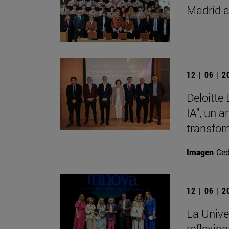
Madrid a
12 | 06 | 
Deloitte
IA", un 
transfor
Imagen
Ced
12 | 06 | 
La Unive
reflexio