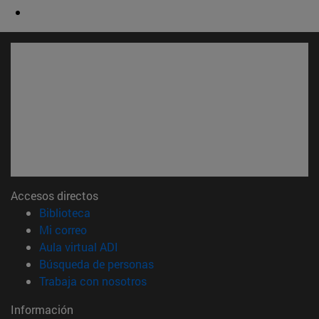
Accesos directos
(abre en nueva ventana)
Biblioteca
(abre en nueva ventana)
Mi correo
(abre en nueva ventana)
Aula virtual ADI
(abre en nueva ventana)
Búsqueda de personas
(abre en nueva ventana)
Trabaja con nosotros
Información