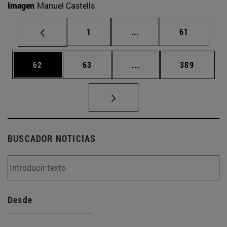
Imagen
Manuel Castells
Página
Páginas intermedias Us
Página
1
...
61
Página
Página
Páginas intermedias U
Página
62
63
...
389
BUSCADOR NOTICIAS
Desde