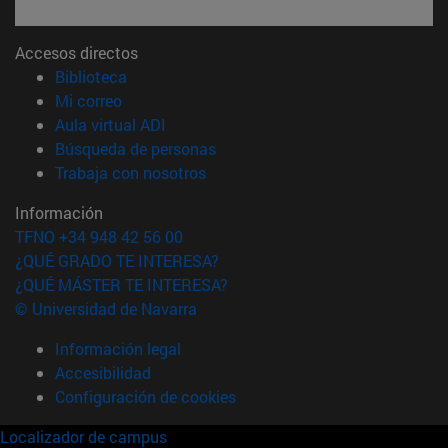
Accesos directos
(abre en nueva ventana)
Biblioteca
(abre en nueva ventana)
Mi correo
(abre en nueva ventana)
Aula virtual ADI
(abre en nueva ventana)
Búsqueda de personas
(abre en nueva ventana)
Trabaja con nosotros
Información
TFNO +34 948 42 56 00
¿QUÉ GRADO TE INTERESA?
¿QUÉ MÁSTER TE INTERESA?
© Universidad de Navarra
Información legal
Accesibilidad
Configuración de cookies
Localizador de campus