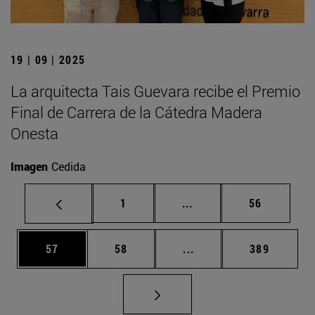
19 | 09 | 2025
La arquitecta Tais Guevara recibe el Premio
Final de Carrera de la Cátedra Madera
Onesta
Imagen
Cedida
Página
Páginas intermedias Us
Página
1
...
56
Página
Página
Páginas intermedias U
Página
57
58
...
389