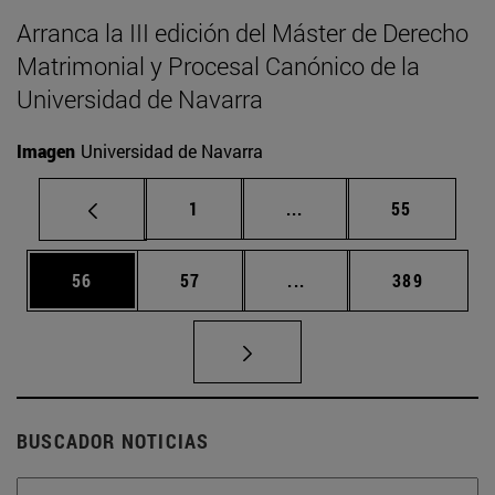
Arranca la III edición del Máster de Derecho
Matrimonial y Procesal Canónico de la
Universidad de Navarra
Imagen
Universidad de Navarra
Página
Páginas intermedias Us
Página
1
...
55
Página
Página
Páginas intermedias U
Página
56
57
...
389
BUSCADOR NOTICIAS