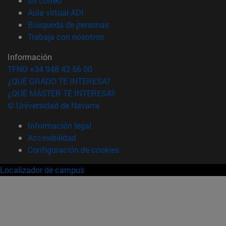
Mi correo
(abre en nueva ventana)
Aula virtual ADI
(abre en nueva ventana)
Búsqueda de personas
(abre en nueva ventana)
Trabaja con nosotros
Información
TFNO +34 948 42 56 00
¿QUÉ GRADO TE INTERESA?
¿QUÉ MÁSTER TE INTERESA?
© Universidad de Navarra
Información legal
Accesibilidad
Configuración de cookies
Localizador de campus