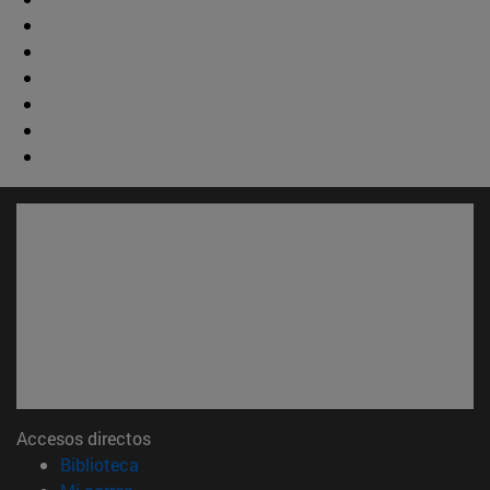
Accesos directos
(abre en nueva ventana)
Biblioteca
(abre en nueva ventana)