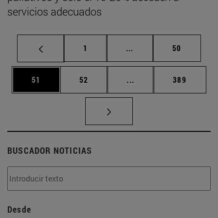
servicios adecuados
Página
Páginas intermedias Us
Página
1
...
50
Página
Página
Páginas intermedias U
Página
51
52
...
389
BUSCADOR NOTICIAS
Desde