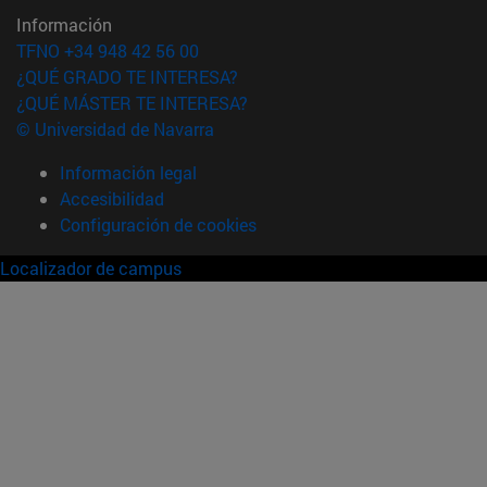
Información
TFNO +34 948 42 56 00
¿QUÉ GRADO TE INTERESA?
¿QUÉ MÁSTER TE INTERESA?
© Universidad de Navarra
Información legal
Accesibilidad
Configuración de cookies
Localizador de campus