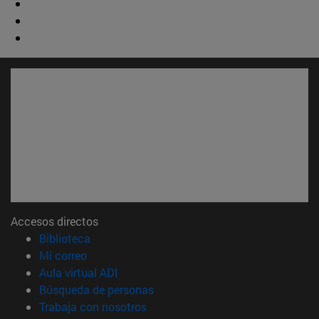
Accesos directos
(abre en nueva ventana)
Biblioteca
(abre en nueva ventana)
Mi correo
(abre en nueva ventana)
Aula virtual ADI
(abre en nueva ventana)
Búsqueda de personas
(abre en nueva ventana)
Trabaja con nosotros