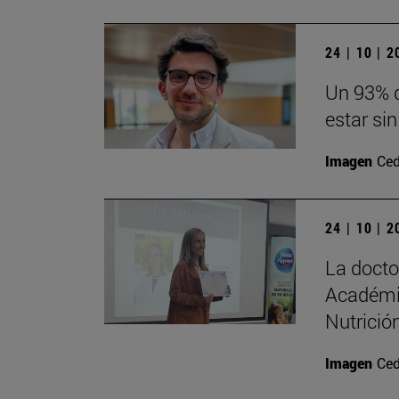
24 | 10 | 
Un 93% d
estar sin
Imagen
Ced
24 | 10 | 
La doct
Académi
Nutrición
Imagen
Ced