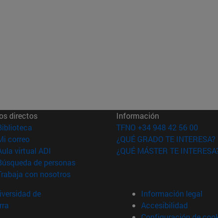
os directos
Información
(abre en nueva ventana)
Biblioteca
TFNO +34 948 42 56 00
(abre en nueva ventana)
Mi correo
¿QUÉ GRADO TE INTERESA?
(abre en nueva ventana)
Aula virtual ADI
¿QUÉ MÁSTER TE INTERESA
(abre en nueva ventana)
Búsqueda de personas
(abre en nueva ventana)
Trabaja con nosotros
versidad de
Información legal
rra
Accesibilidad
Configuración de coo