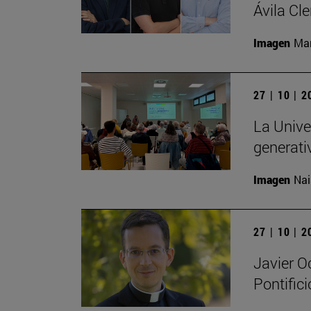
Ávila Cl
Imagen
Man
27 | 10 | 
La Univer
generati
Imagen
Nai
27 | 10 | 
Javier O
Pontific