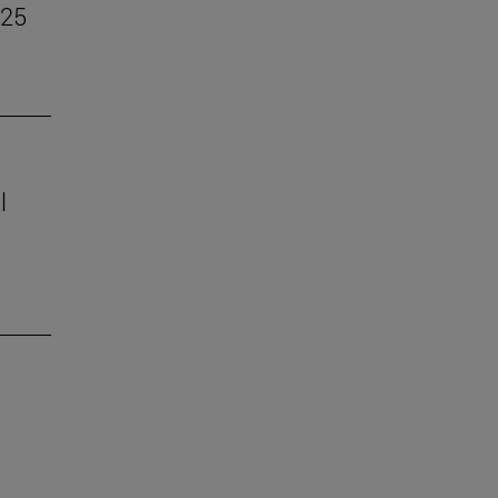
–25
l