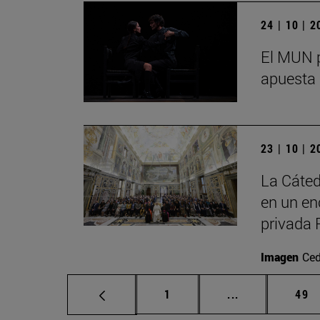
24 | 10 | 
El MUN p
apuesta 
23 | 10 | 
La Cáted
en un en
privada 
Imagen
Ced
Página
Páginas interm
Pág
1
...
49