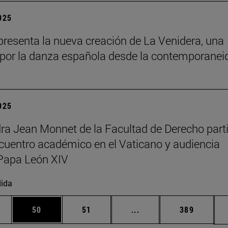
2025
resenta la nueva creación de La Venidera, una
por la danza española desde la contemporanei
2025
ra Jean Monnet de la Facultad de Derecho part
cuentro académico en el Vaticano y audiencia
Papa León XIV
ida
edias Use TAB para desplazarse.
ina
Página
Página
Páginas intermedias Us
Página
50
51
...
389