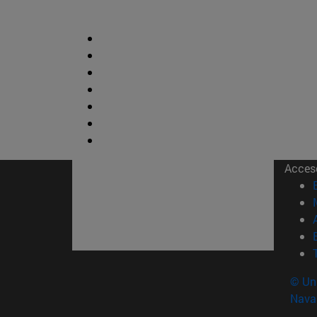
Acces
© Uni
Nava