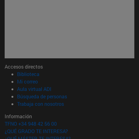
Accesos directos
(abre en nueva ventana)
Biblioteca
(abre en nueva ventana)
Mi correo
(abre en nueva ventana)
Aula virtual ADI
(abre en nueva ventana)
Búsqueda de personas
(abre en nueva ventana)
Trabaja con nosotros
Información
TFNO +34 948 42 56 00
¿QUÉ GRADO TE INTERESA?
¿QUÉ MÁSTER TE INTERESA?