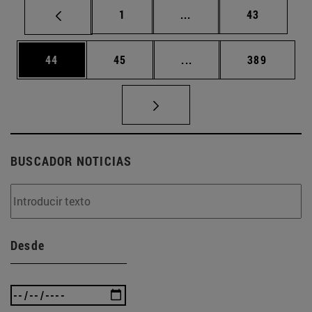
Página
Páginas intermedias Us
Página
1
...
43
Página
Página
Páginas intermedias U
Página
44
45
...
389
BUSCADOR NOTICIAS
Desde