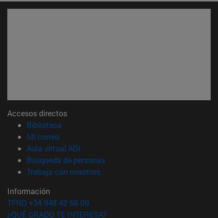
Accesos directos
(abre en nueva ventana)
Biblioteca
(abre en nueva ventana)
Mi correo
(abre en nueva ventana)
Aula virtual ADI
(abre en nueva ventana)
Búsqueda de personas
(abre en nueva ventana)
Trabaja con nosotros
Información
TFNO +34 948 42 56 00
¿QUÉ GRADO TE INTERESA?