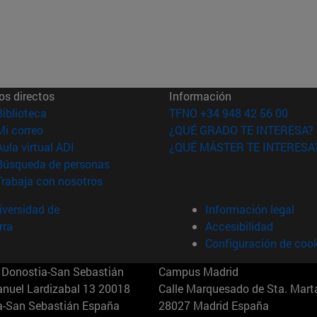
os directos
Información
(abre en nueva ventana)
Biblioteca
TFNO +34 948 42 56 00
(abre en nueva ventana)
Mi correo
¿QUÉ GRADO TE INTERESA?
(abre en nueva ventana)
Aula virtual ADI
¿QUÉ MÁSTER TE INTERESA
(abre en nueva ventana)
Búsqueda de personas
(abre en nueva ventana)
Trabaja con nosotros
versidad de
Información legal
rra
Accesibilidad
Configuración de coo
Donostia-San Sebastián
Campus Madrid
anuel Lardizabal 13 20018
Calle Marquesado de Sta. Marta
a-San Sebastián España
28027 Madrid España