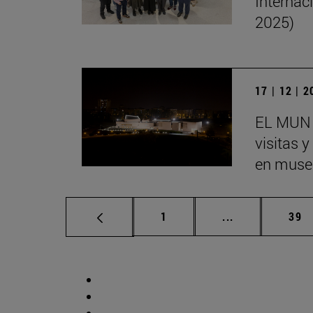
Internac
2025)
17 | 12 | 
EL MUN 
visitas 
en museo
Página
Páginas interm
Pág
1
...
39