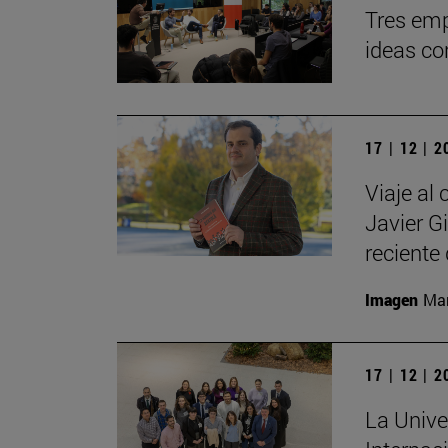
Tres emp
ideas co
17 | 12 | 
Viaje al 
Javier G
reciente 
Imagen
Man
17 | 12 | 
La Unive