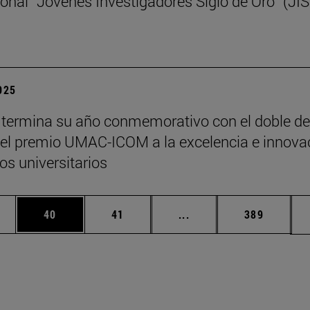
ional “Jóvenes Investigadores Siglo de Oro” (JI
2025
termina su año conmemorativo con el doble de
y el premio UMAC-ICOM a la excelencia e innova
s universitarios
edias Use TAB para desplazarse.
ina
Página
Página
Páginas intermedias Us
Página
40
41
...
389