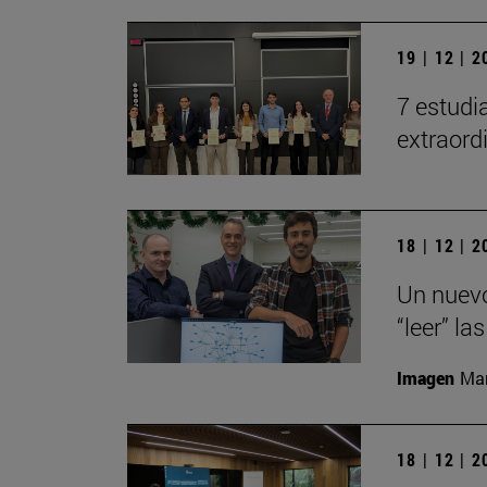
19 | 12 | 
7 estudi
extraord
18 | 12 | 
Un nuevo
“leer” la
Imagen
Man
18 | 12 | 