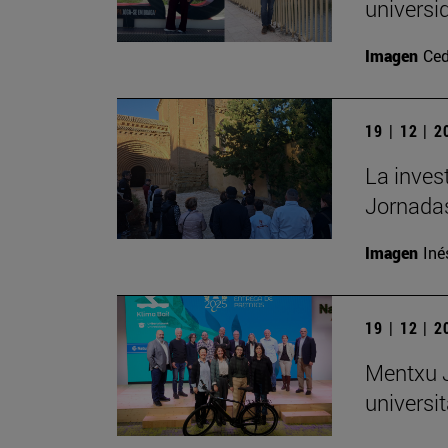
universi
Imagen
Ced
19 | 12 | 
La inves
Jornadas
Imagen
Iné
19 | 12 | 
Mentxu J
universit