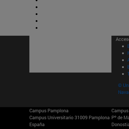
Acces
© Uni
Nava
Campus Pamplona
Campus 
Campus Universitario 31009 Pamplona
Pº de M
España
Donosti