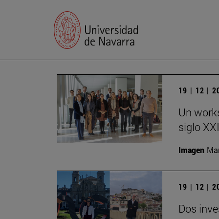
19 | 12 | 
Un works
siglo XX
Imagen
Man
19 | 12 | 
Dos inve