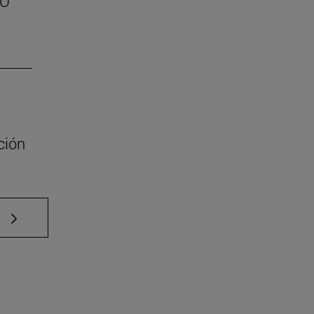
SO
ción
e TAB para desplazarse.