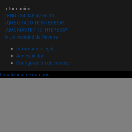
Información
TFNO +34 948 42 56 00
¿QUÉ GRADO TE INTERESA?
¿QUÉ MÁSTER TE INTERESA?
© Universidad de Navarra
Información legal
Accesibilidad
Configuración de cookies
Localizador de campus