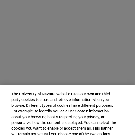
The University of Navarra website uses our own and third-
party cookies to store and retrieve information when you
browse. Different types of cookies have different purposes.
For example, to identify you as a user, obtain information
about your browsing habits respecting your privacy, or
personalize how the content is displayed. You can select the
cookies you want to enable or accept them all. This banner
will remain active until you choose one of the two options.