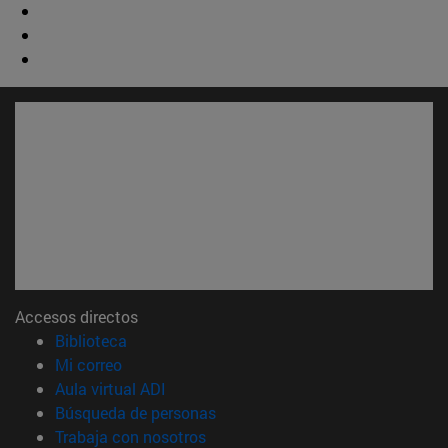
Accesos directos
(abre en nueva ventana)
Biblioteca
(abre en nueva ventana)
Mi correo
(abre en nueva ventana)
Aula virtual ADI
(abre en nueva ventana)
Búsqueda de personas
(abre en nueva ventana)
Trabaja con nosotros