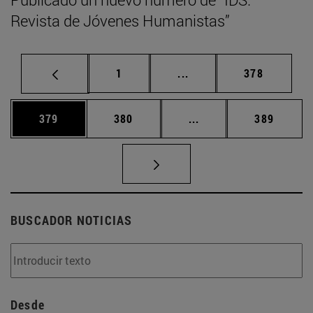
Revista de Jóvenes Humanistas”
Página
Páginas intermedias Us
Página
1
...
378
Página
Página
Páginas intermedias 
Página
379
380
...
389
BUSCADOR NOTICIAS
Desde