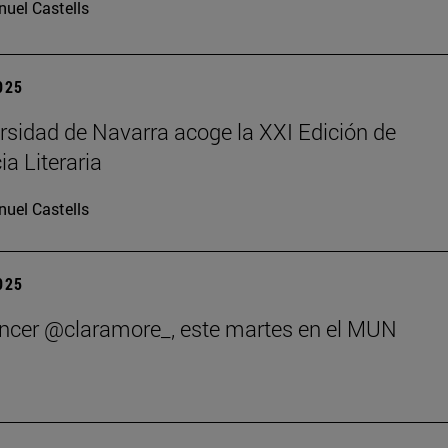
uel Castells
2025
rsidad de Navarra acoge la XXI Edición de
ia Literaria
uel Castells
2025
encer @claramore_, este martes en el MUN