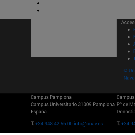
Acces
© Uni
Nava
Campus Pamplona
Campus 
Campus Universitario 31009 Pamplona
Pº de M
España
Donosti
T.
+34 948 42 56 00
info@unav.es
T.
+34 9