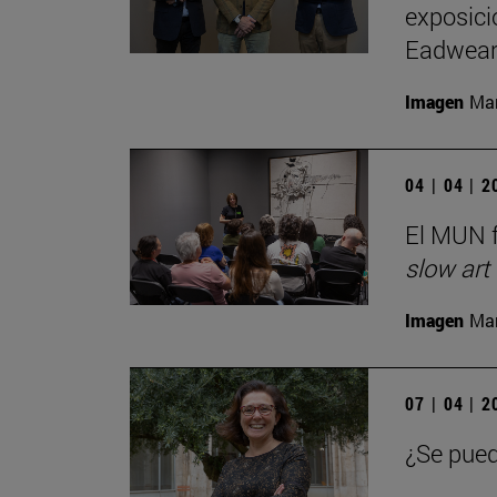
exposici
Eadwear
Imagen
Man
04 | 04 | 
El MUN f
slow art
Imagen
Man
07 | 04 | 
¿Se pued