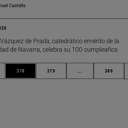
uel Castells
2025
 Vázquez de Prada, catedrático emérito de la
dad de Navarra, celebra su 100 cumpleaños
ias Use TAB para desplazarse.
a
Página
Página
Páginas intermedias 
Página
378
379
...
389