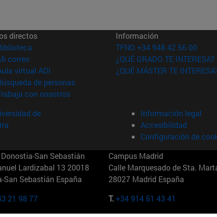
os directos
Información
(abre en nueva ventana)
Biblioteca
TFNO +34 948 42 56 00
(abre en nueva ventana)
Mi correo
¿QUÉ GRADO TE INTERESA?
(abre en nueva ventana)
Aula virtual ADI
¿QUÉ MÁSTER TE INTERESA
(abre en nueva ventana)
Búsqueda de personas
(abre en nueva ventana)
Trabaja con nosotros
versidad de
Información legal
rra
Accesibilidad
Configuración de coo
Donostia-San Sebastián
Campus Madrid
anuel Lardizabal 13 20018
Calle Marquesado de Sta. Marta
a-San Sebastián España
28027 Madrid España
43 21 98 77
T.
+34 914 51 43 41