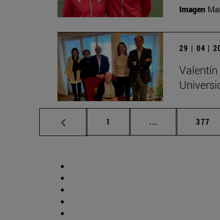
Imagen
Man
29 | 04 | 
Valentín
Universi
Página
Páginas intermed
Págin
1
...
377