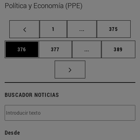
Política y Economía (PPE)
Página
Páginas intermedias Us
Página
1
...
375
Página
Página
Páginas intermedias 
Página
376
377
...
389
BUSCADOR NOTICIAS
Desde