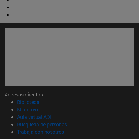
Accesos directos
(abre en nueva ventana)
Biblioteca
(abre en nueva ventana)
Mi correo
(abre en nueva ventana)
Aula virtual ADI
(abre en nueva ventana)
Búsqueda de personas
(abre en nueva ventana)
Trabaja con nosotros