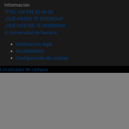
Información
TFNO +34 948 42 56 00
¿QUÉ GRADO TE INTERESA?
¿QUÉ MÁSTER TE INTERESA?
© Universidad de Navarra
Información legal
Accesibilidad
Configuración de cookies
Localizador de campus