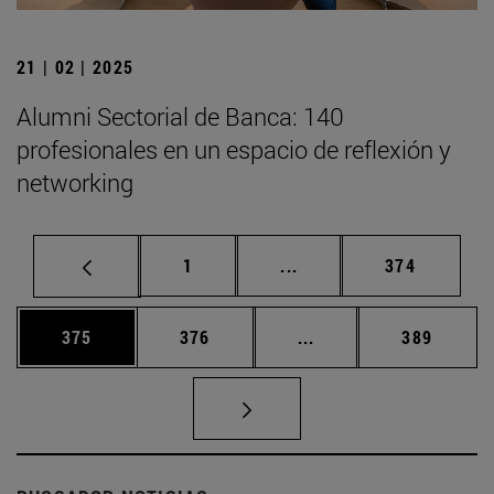
21 | 02 | 2025
Alumni Sectorial de Banca: 140
profesionales en un espacio de reflexión y
networking
Página
Páginas intermedias Us
Página
1
...
374
Página
Página
Páginas intermedias 
Página
375
376
...
389