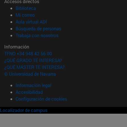
Accesos directos
(abre en nueva ventana)
Biblioteca
(abre en nueva ventana)
Mi correo
(abre en nueva ventana)
Aula virtual ADI
(abre en nueva ventana)
Búsqueda de personas
(abre en nueva ventana)
Trabaja con nosotros
Información
TFNO +34 948 42 56 00
¿QUÉ GRADO TE INTERESA?
¿QUÉ MÁSTER TE INTERESA?
© Universidad de Navarra
Información legal
Accesibilidad
Configuración de cookies
Localizador de campus