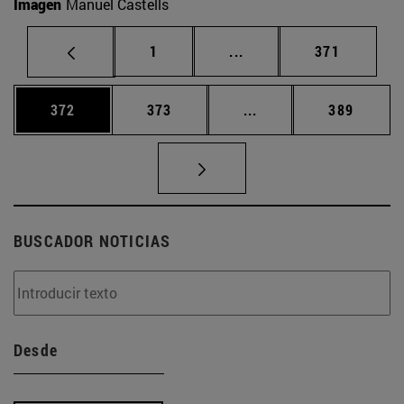
Imagen
Manuel Castells
Página
Páginas intermedias Us
Página
1
...
371
Página
Página
Páginas intermedias 
Página
372
373
...
389
BUSCADOR NOTICIAS
Desde