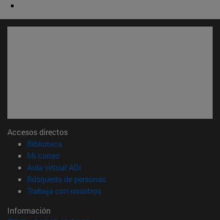
Accesos directos
(abre en nueva ventana)
Biblioteca
(abre en nueva ventana)
Mi correo
(abre en nueva ventana)
Aula virtual ADI
(abre en nueva ventana)
Búsqueda de personas
(abre en nueva ventana)
Trabaja con nosotros
Información