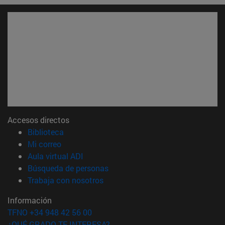
Accesos directos
(abre en nueva ventana)
Biblioteca
(abre en nueva ventana)
Mi correo
(abre en nueva ventana)
Aula virtual ADI
(abre en nueva ventana)
Búsqueda de personas
(abre en nueva ventana)
Trabaja con nosotros
Información
TFNO +34 948 42 56 00
¿QUÉ GRADO TE INTERESA?