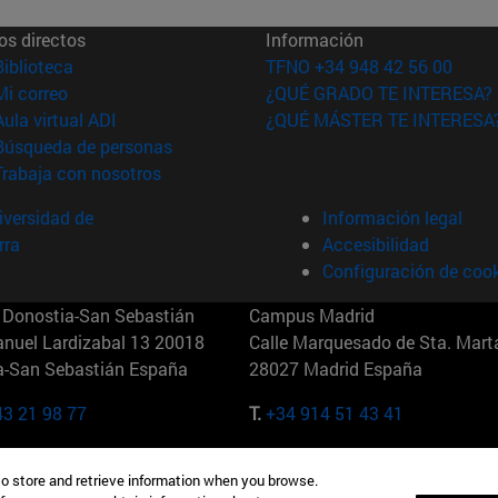
os directos
Información
(abre en nueva ventana)
Biblioteca
TFNO +34 948 42 56 00
(abre en nueva ventana)
Mi correo
¿QUÉ GRADO TE INTERESA?
(abre en nueva ventana)
Aula virtual ADI
¿QUÉ MÁSTER TE INTERESA
(abre en nueva ventana)
Búsqueda de personas
(abre en nueva ventana)
Trabaja con nosotros
versidad de
Información legal
rra
Accesibilidad
Configuración de coo
Donostia-San Sebastián
Campus Madrid
anuel Lardizabal 13 20018
Calle Marquesado de Sta. Marta
a-San Sebastián España
28027 Madrid España
43 21 98 77
T.
+34 914 51 43 41
Nueva York (IESE)
Campus Munich (IESE)
to store and retrieve information when you browse.
7th St 10019-2201 Nueva York
Maria-Theresia-Straße 15 8167