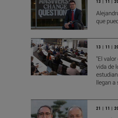
13 | 11 | 
Alejandr
que pued
13 | 11 | 
"El valo
vida de 
estudian
llegan a 
21 | 11 | 