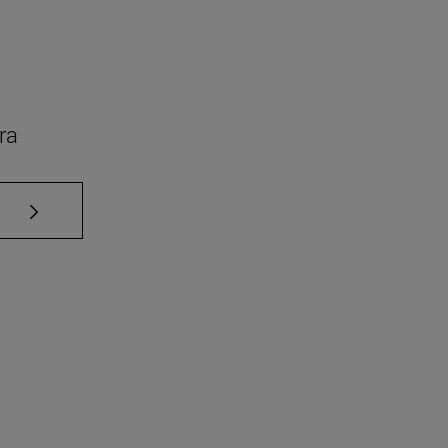
ra
Use TAB para desplazarse.