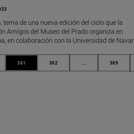
2023
o, tema de una nueva edición del ciclo que la
n Amigos del Museo del Prado organiza en
, en colaboración con la Universidad de Navar
ias Use TAB para desplazarse.
a
Página
Página
Páginas intermedias 
Página
361
362
...
389