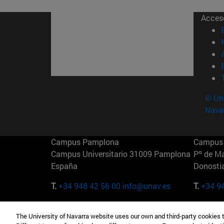
Acces
© Uni
Nava
Campus Pamplona
Campus 
Campus Universitario 31009 Pamplona
Pº de M
España
Donosti
T.
+34 948 42 56 00
info@unav.es
T.
+34 9
Campus Madrid (IESE)
Campus 
The University of Navarra website uses our own and third-party cookies 
Camino del Cerro Águila 3 28023
165 W 5