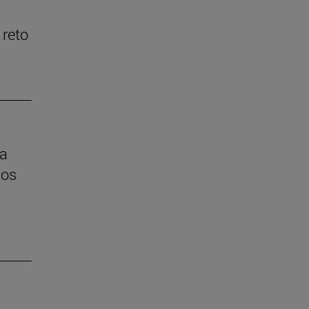
 reto
la
los