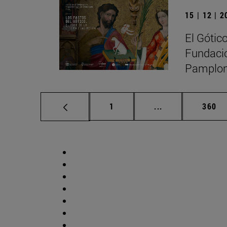
15 | 12 | 
El Gótic
Fundació
Pamplona
Página
Páginas intermed
Págin
1
...
360