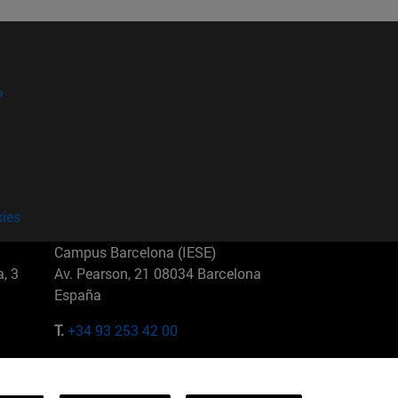
?
kies
Campus Barcelona (IESE)
, 3
Av. Pearson, 21 08034 Barcelona
España
T.
+34 93 253 42 00
Campus Sao Paulo (IESE)
5
Rua Martiniano de Carvalho, 573