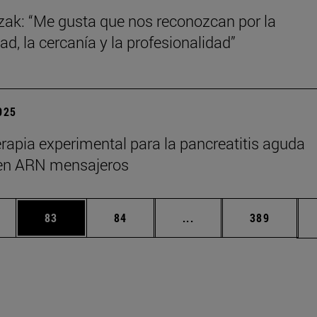
zak: “Me gusta que nos reconozcan por la
ad, la cercanía y la profesionalidad”
2025
rapia experimental para la pancreatitis aguda
en ARN mensajeros
edias Use TAB para desplazarse.
ina
Página
Página
Páginas intermedias Us
Página
83
84
...
389