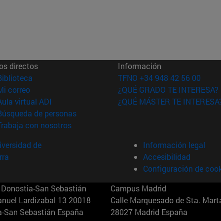
os directos
Información
(abre en nueva ventana)
Biblioteca
TFNO +34 948 42 56 00
(abre en nueva ventana)
Mi correo
¿QUÉ GRADO TE INTERESA?
(abre en nueva ventana)
Aula virtual ADI
¿QUÉ MÁSTER TE INTERESA
(abre en nueva ventana)
Búsqueda de personas
(abre en nueva ventana)
Trabaja con nosotros
versidad de
Información legal
rra
Accesibilidad
Configuración de coo
Donostia-San Sebastián
Campus Madrid
anuel Lardizabal 13 20018
Calle Marquesado de Sta. Marta
a-San Sebastián España
28027 Madrid España