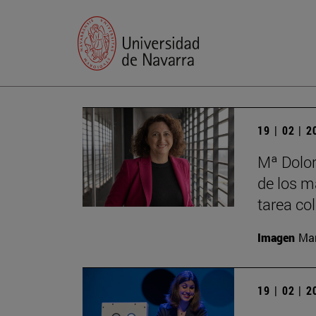
19 | 02 | 
Mª Dolor
de los má
tarea co
Imagen
Man
19 | 02 | 