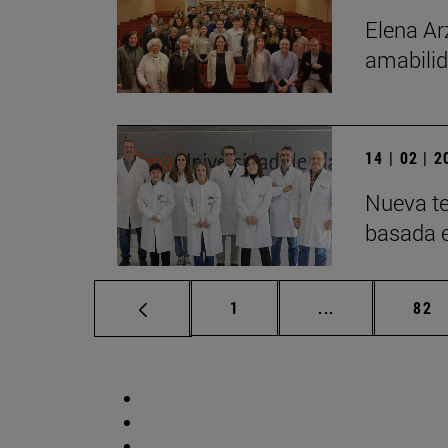
Elena Ar
amabilid
14 | 02 | 
Nueva te
basada 
Página
Páginas interm
Pág
1
...
82