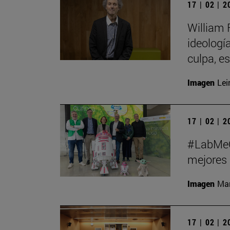
17 | 02 | 
William 
ideologí
culpa, e
Imagen
Lei
17 | 02 | 
#LabMeCr
mejores 
Imagen
Man
17 | 02 | 