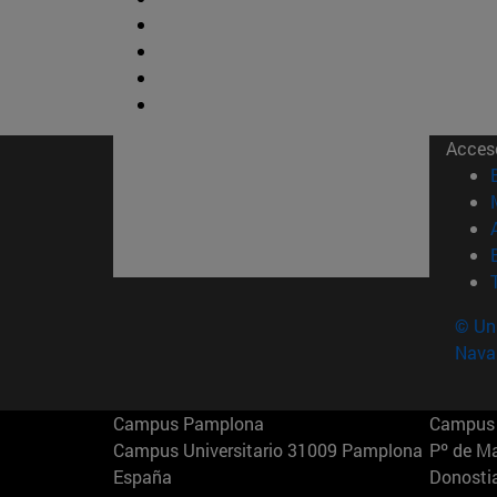
Acces
© Uni
Nava
Campus Pamplona
Campus 
Campus Universitario 31009 Pamplona
Pº de M
España
Donosti