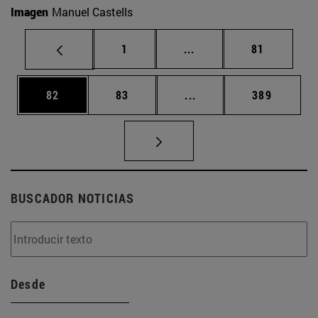
Imagen
Manuel Castells
Página
Páginas intermedias Us
Página
1
...
81
Página
Página
Páginas intermedias U
Página
82
83
...
389
BUSCADOR NOTICIAS
Desde