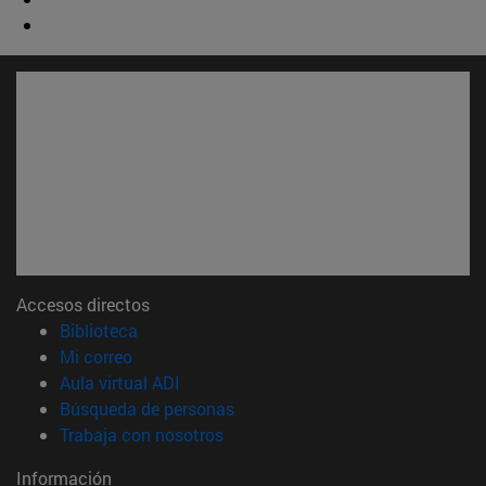
Accesos directos
(abre en nueva ventana)
Biblioteca
(abre en nueva ventana)
Mi correo
(abre en nueva ventana)
Aula virtual ADI
(abre en nueva ventana)
Búsqueda de personas
(abre en nueva ventana)
Trabaja con nosotros
Información