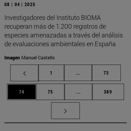
08 | 04 | 2025
Investigadores del Instituto BIOMA
recuperan más de 1.200 registros de
especies amenazadas a través del análisis
de evaluaciones ambientales en España
Imagen
Manuel Castells
Página
Páginas intermedias Us
Página
1
...
73
Página
Página
Páginas intermedias U
Página
74
75
...
389