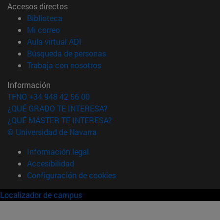
Accesos directos
(abre en nueva ventana)
Biblioteca
(abre en nueva ventana)
Mi correo
(abre en nueva ventana)
Aula virtual ADI
(abre en nueva ventana)
Búsqueda de personas
(abre en nueva ventana)
Trabaja con nosotros
Información
TFNO +34 948 42 56 00
¿QUÉ GRADO TE INTERESA?
¿QUÉ MÁSTER TE INTERESA?
© Universidad de Navarra
Información legal
Accesibilidad
Configuración de cookies
Localizador de campus