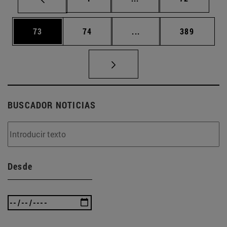
Página
Página
Páginas intermedias U
Página
73
74
...
389
BUSCADOR NOTICIAS
Desde