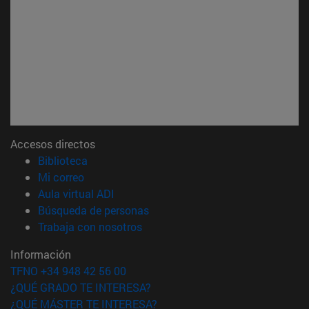
Accesos directos
(abre en nueva ventana)
Biblioteca
(abre en nueva ventana)
Mi correo
(abre en nueva ventana)
Aula virtual ADI
(abre en nueva ventana)
Búsqueda de personas
(abre en nueva ventana)
Trabaja con nosotros
Información
TFNO +34 948 42 56 00
¿QUÉ GRADO TE INTERESA?
¿QUÉ MÁSTER TE INTERESA?