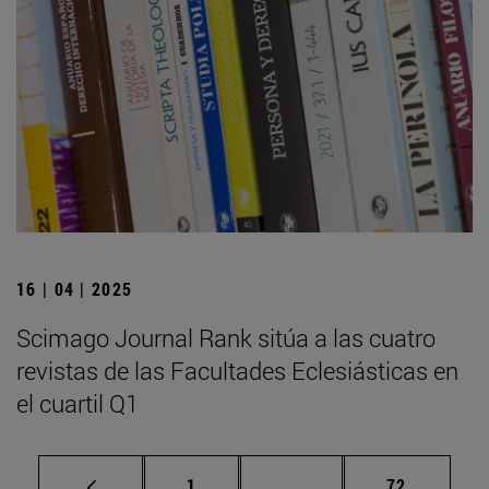
16 | 04 | 2025
Scimago Journal Rank sitúa a las cuatro
revistas de las Facultades Eclesiásticas en
el cuartil Q1
Página
Páginas intermedias Us
Página
1
...
72