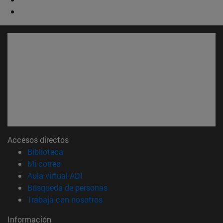
Accesos directos
(abre en nueva ventana)
Biblioteca
(abre en nueva ventana)
Mi correo
(abre en nueva ventana)
Aula virtual ADI
(abre en nueva ventana)
Búsqueda de personas
(abre en nueva ventana)
Trabaja con nosotros
Información