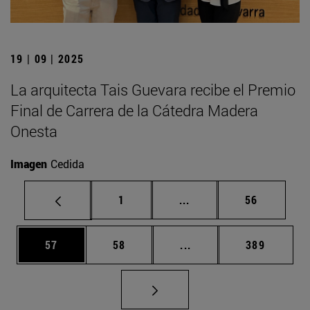
19 | 09 | 2025
La arquitecta Tais Guevara recibe el Premio
Final de Carrera de la Cátedra Madera
Onesta
Imagen
Cedida
Página
Páginas intermedias Us
Página
1
...
56
Página
Página
Páginas intermedias U
Página
57
58
...
389