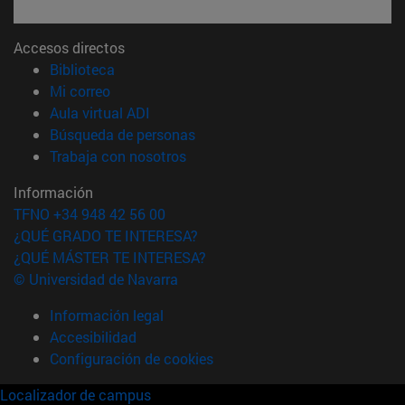
Accesos directos
(abre en nueva ventana)
Biblioteca
(abre en nueva ventana)
Mi correo
(abre en nueva ventana)
Aula virtual ADI
(abre en nueva ventana)
Búsqueda de personas
(abre en nueva ventana)
Trabaja con nosotros
Información
TFNO +34 948 42 56 00
¿QUÉ GRADO TE INTERESA?
¿QUÉ MÁSTER TE INTERESA?
© Universidad de Navarra
Información legal
Accesibilidad
Configuración de cookies
Localizador de campus