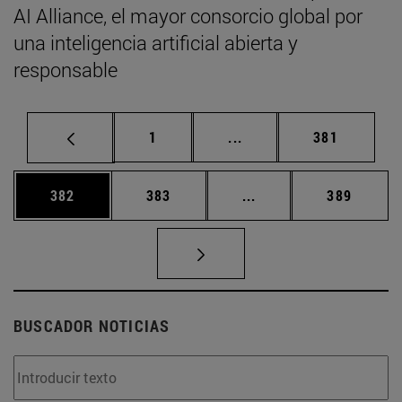
AI Alliance, el mayor consorcio global por
una inteligencia artificial abierta y
responsable
Página
Páginas intermedias Us
Página
1
...
381
Página
Página
Páginas intermedias 
Página
382
383
...
389
BUSCADOR NOTICIAS