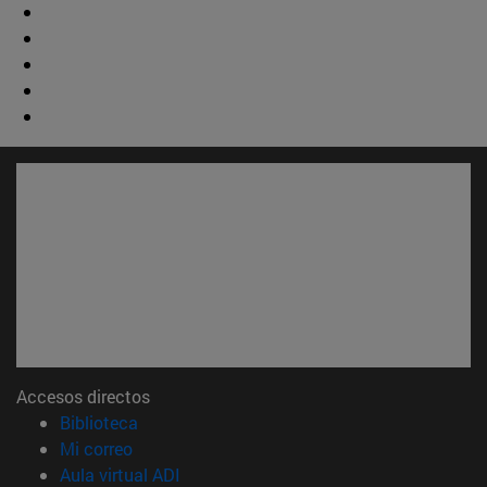
Accesos directos
(abre en nueva ventana)
Biblioteca
(abre en nueva ventana)
Mi correo
(abre en nueva ventana)
Aula virtual ADI