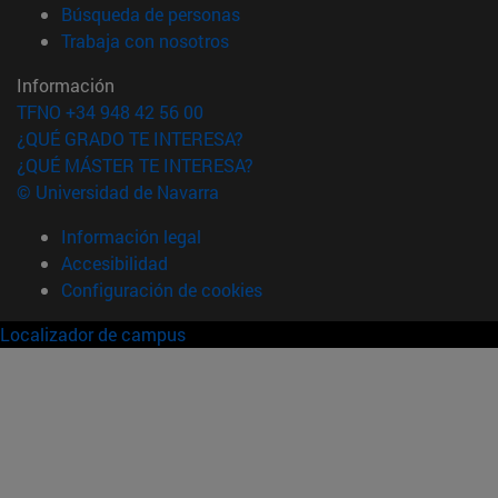
(abre en nueva ventana)
Búsqueda de personas
(abre en nueva ventana)
Trabaja con nosotros
Información
TFNO +34 948 42 56 00
¿QUÉ GRADO TE INTERESA?
¿QUÉ MÁSTER TE INTERESA?
© Universidad de Navarra
Información legal
Accesibilidad
Configuración de cookies
Localizador de campus