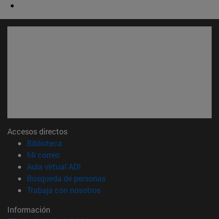
Accesos directos
(abre en nueva ventana)
Biblioteca
(abre en nueva ventana)
Mi correo
(abre en nueva ventana)
Aula virtual ADI
(abre en nueva ventana)
Búsqueda de personas
(abre en nueva ventana)
Trabaja con nosotros
Información