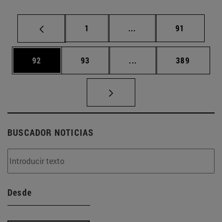
Página
Páginas intermedias Us
Página
1
...
91
Página
Página
Páginas intermedias U
Página
92
93
...
389
BUSCADOR NOTICIAS
Desde