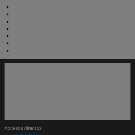
Accesos directos
(abre en nueva ventana)