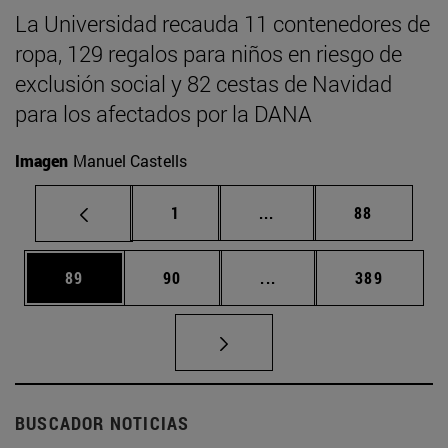
La Universidad recauda 11 contenedores de
ropa, 129 regalos para niños en riesgo de
exclusión social y 82 cestas de Navidad
para los afectados por la DANA
Imagen
Manuel Castells
Página
Páginas intermedias Us
Página
1
...
88
Página
Página
Páginas intermedias U
Página
89
90
...
389
BUSCADOR NOTICIAS