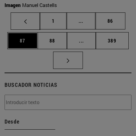
Imagen
Manuel Castells
Página
Páginas intermedias Us
Página
1
...
86
Página
Página
Páginas intermedias U
Página
87
88
...
389
BUSCADOR NOTICIAS
Desde