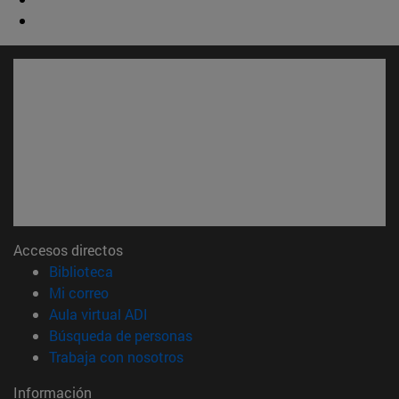
Accesos directos
(abre en nueva ventana)
Biblioteca
(abre en nueva ventana)
Mi correo
(abre en nueva ventana)
Aula virtual ADI
(abre en nueva ventana)
Búsqueda de personas
(abre en nueva ventana)
Trabaja con nosotros
Información