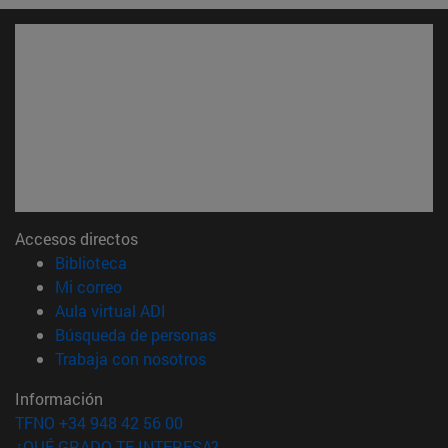
Accesos directos
(abre en nueva ventana)
Biblioteca
(abre en nueva ventana)
Mi correo
(abre en nueva ventana)
Aula virtual ADI
(abre en nueva ventana)
Búsqueda de personas
(abre en nueva ventana)
Trabaja con nosotros
Información
TFNO +34 948 42 56 00
¿QUÉ GRADO TE INTERESA?