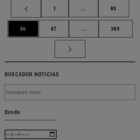
Página
Páginas intermedias Us
Página
1
...
85
Página
Página
Páginas intermedias U
Página
86
87
...
389
BUSCADOR NOTICIAS
Desde