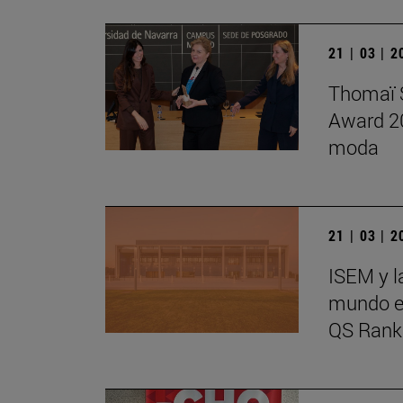
21 | 03 | 
Thomaï S
Award 20
moda
21 | 03 | 
ISEM y l
mundo en
QS Rank