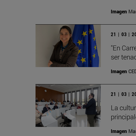
Imagen
Man
21 | 03 | 
"En Carre
ser tena
Imagen
CE
21 | 03 | 
La cultu
principa
Imagen
Man