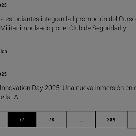
2025
a estudiantes integran la I promoción del Curso
Militar impulsado por el Club de Seguridad y
ida
2025
Innovation Day 2025: Una nueva inmersión en e
 la IA
edias Use TAB para desplazarse.
ina
Página
Página
Páginas intermedias Us
Página
77
78
...
389