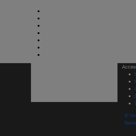
Acces
© Uni
Nava