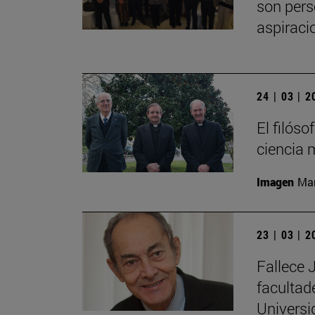
son pers
aspiraci
24 | 03 | 
El filós
ciencia 
Imagen
Man
23 | 03 | 
Fallece 
facultad
Universi