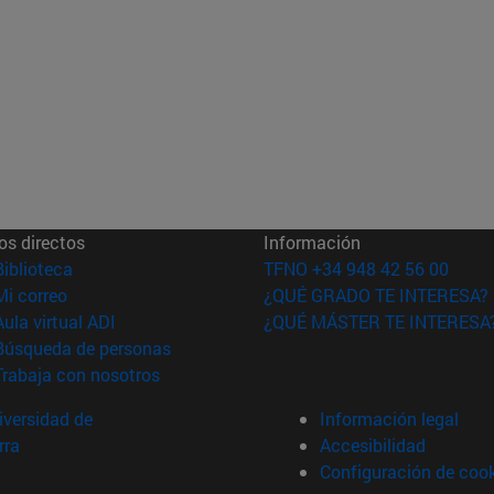
os directos
Información
(abre en nueva ventana)
Biblioteca
TFNO +34 948 42 56 00
(abre en nueva ventana)
Mi correo
¿QUÉ GRADO TE INTERESA?
(abre en nueva ventana)
Aula virtual ADI
¿QUÉ MÁSTER TE INTERESA
(abre en nueva ventana)
Búsqueda de personas
(abre en nueva ventana)
Trabaja con nosotros
versidad de
Información legal
rra
Accesibilidad
Configuración de coo