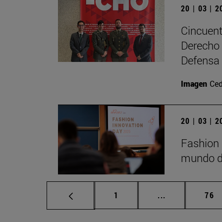
20 | 03 | 
Cincuent
Derecho 
Defensa
Imagen
Ced
20 | 03 | 
Fashion 
mundo de
Página
Páginas interm
Pág
1
...
76