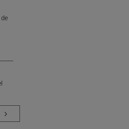
 de
l
e TAB para desplazarse.