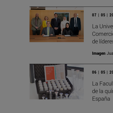
07 | 05 | 
La Unive
Comercio
de líder
Imagen
Jua
06 | 05 | 
La Facul
de la qu
España