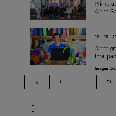
Primera 
Alpha G
02 | 05 | 
Cinco gr
foral par
Imagen
Ced
Página
Páginas interm
Pág
1
...
71