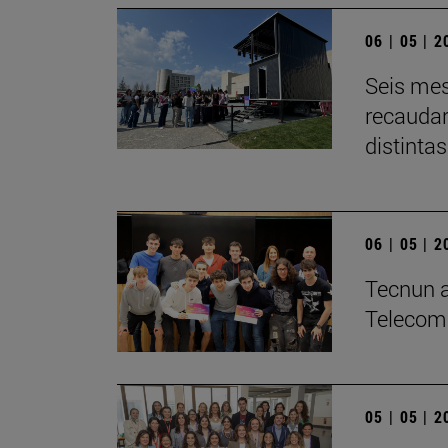
06 | 05 | 
Seis mes
recaudar
distintas
06 | 05 | 
­Tecnun a
Telecom
05 | 05 | 