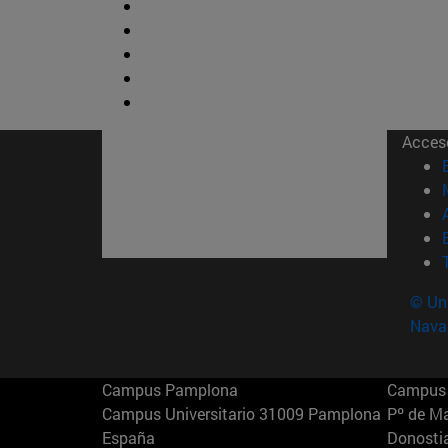
Acces
© Uni
Nava
Campus Pamplona
Campus 
Campus Universitario 31009 Pamplona
Pº de M
España
Donosti