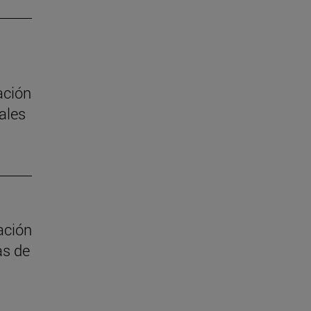
ación
ales
ación
as de