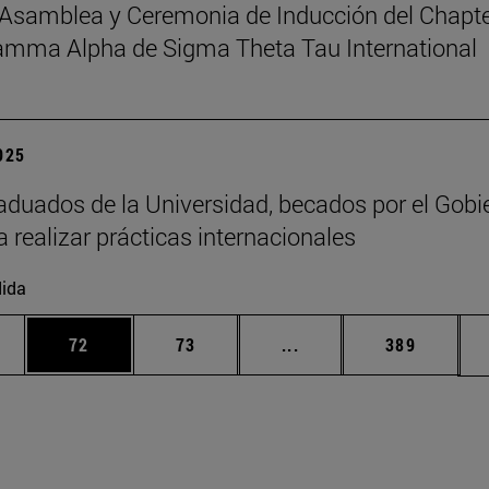
Asamblea y Ceremonia de Inducción del Chapt
amma Alpha de Sigma Theta Tau International
2025
aduados de la Universidad, becados por el Gobi
a realizar prácticas internacionales
ida
edias Use TAB para desplazarse.
ina
Página
Página
Páginas intermedias Us
Página
72
73
...
389