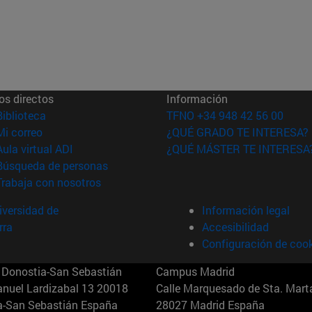
os directos
Información
(abre en nueva ventana)
Biblioteca
TFNO +34 948 42 56 00
(abre en nueva ventana)
Mi correo
¿QUÉ GRADO TE INTERESA?
(abre en nueva ventana)
Aula virtual ADI
¿QUÉ MÁSTER TE INTERESA
(abre en nueva ventana)
Búsqueda de personas
(abre en nueva ventana)
Trabaja con nosotros
versidad de
Información legal
rra
Accesibilidad
Configuración de coo
Donostia-San Sebastián
Campus Madrid
anuel Lardizabal 13 20018
Calle Marquesado de Sta. Marta
a-San Sebastián España
28027 Madrid España