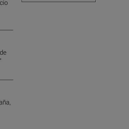
cio
 de
”
aña,