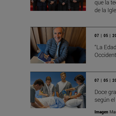
que la t
de la Igl
07 | 05 | 
“La Edad
Occident
07 | 05 | 
Doce gra
según el 
Imagen
Man