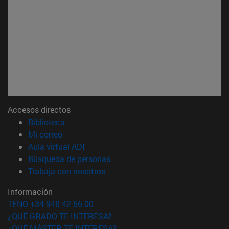
Accesos directos
(abre en nueva ventana)
Biblioteca
(abre en nueva ventana)
Mi correo
(abre en nueva ventana)
Aula virtual ADI
(abre en nueva ventana)
Búsqueda de personas
(abre en nueva ventana)
Trabaja con nosotros
Información
TFNO +34 948 42 56 00
¿QUÉ GRADO TE INTERESA?
¿QUÉ MÁSTER TE INTERESA?