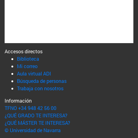
Accesos directos
(abre en nueva ventana)
Biblioteca
(abre en nueva ventana)
Mi correo
(abre en nueva ventana)
Aula virtual ADI
(abre en nueva ventana)
Búsqueda de personas
(abre en nueva ventana)
Trabaja con nosotros
Información
TFNO +34 948 42 56 00
¿QUÉ GRADO TE INTERESA?
¿QUÉ MÁSTER TE INTERESA?
© Universidad de Navarra