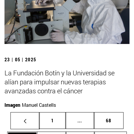
23 | 05 | 2025
La Fundación Botín y la Universidad se
alían para impulsar nuevas terapias
avanzadas contra el cáncer
Imagen
Manuel Castells
Página
Páginas intermedias Us
Página
1
...
68