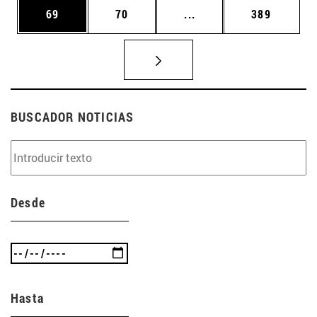
Página
Página
Páginas intermedias U
Página
69
70
...
389
BUSCADOR NOTICIAS
Desde
Hasta