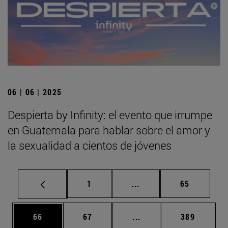
06 | 06 | 2025
Despierta by Infinity: el evento que irrumpe
en Guatemala para hablar sobre el amor y
la sexualidad a cientos de jóvenes
Página
Páginas intermedias Us
Página
1
...
65
Página
Página
Páginas intermedias U
Página
66
67
...
389