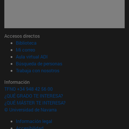
Accesos directos
(abre en nueva ventana)
Biblioteca
(abre en nueva ventana)
Mi correo
(abre en nueva ventana)
Aula virtual ADI
(abre en nueva ventana)
Búsqueda de personas
(abre en nueva ventana)
Trabaja con nosotros
Información
TFNO +34 948 42 56 00
¿QUÉ GRADO TE INTERESA?
¿QUÉ MÁSTER TE INTERESA?
© Universidad de Navarra
Información legal
Accesibilidad