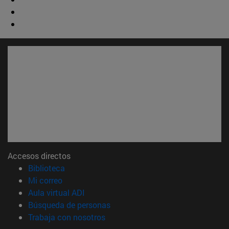
Accesos directos
(abre en nueva ventana)
Biblioteca
(abre en nueva ventana)
Mi correo
(abre en nueva ventana)
Aula virtual ADI
(abre en nueva ventana)
Búsqueda de personas
(abre en nueva ventana)
Trabaja con nosotros