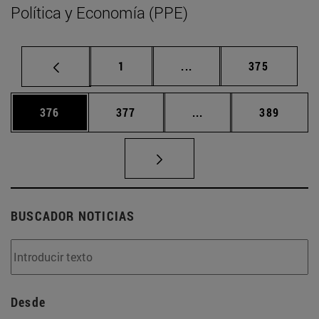
Política y Economía (PPE)
Página
Páginas intermedias Us
Página
1
...
375
Página
Página
Páginas intermedias 
Página
376
377
...
389
BUSCADOR NOTICIAS
Desde