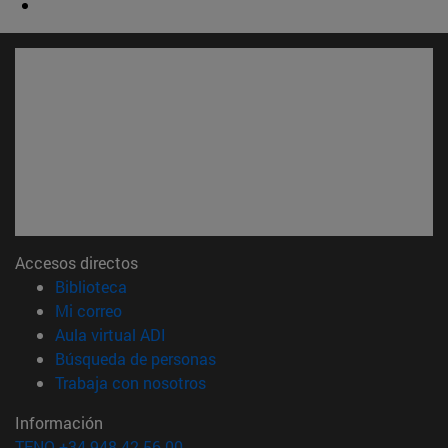
Accesos directos
(abre en nueva ventana)
Biblioteca
(abre en nueva ventana)
Mi correo
(abre en nueva ventana)
Aula virtual ADI
(abre en nueva ventana)
Búsqueda de personas
(abre en nueva ventana)
Trabaja con nosotros
Información
TFNO +34 948 42 56 00