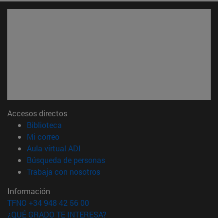
Accesos directos
(abre en nueva ventana)
Biblioteca
(abre en nueva ventana)
Mi correo
(abre en nueva ventana)
Aula virtual ADI
(abre en nueva ventana)
Búsqueda de personas
(abre en nueva ventana)
Trabaja con nosotros
Información
TFNO +34 948 42 56 00
¿QUÉ GRADO TE INTERESA?