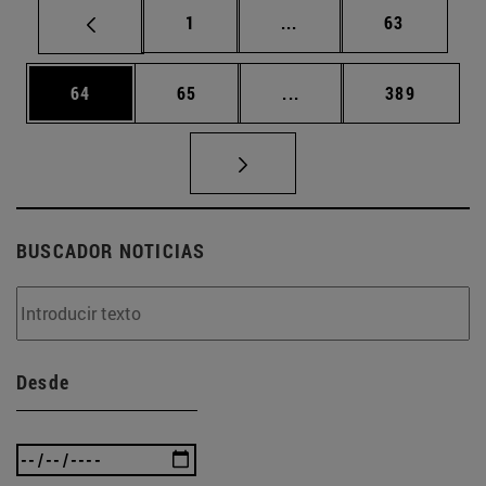
Página
Páginas intermedias Us
Página
1
...
63
Página
Página
Páginas intermedias U
Página
64
65
...
389
BUSCADOR NOTICIAS
Desde