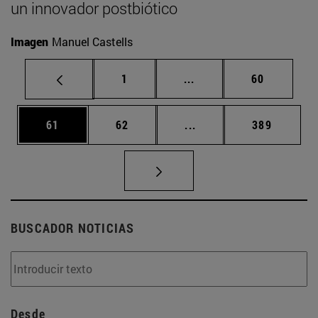
un innovador postbiótico
Imagen
Manuel Castells
Página
Páginas intermedias Us
Página
1
...
60
Página
Página
Páginas intermedias U
Página
61
62
...
389
BUSCADOR NOTICIAS
Desde