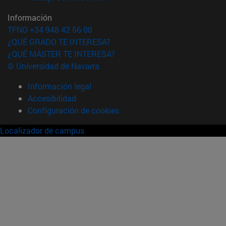
Información
TFNO +34 948 42 56 00
¿QUÉ GRADO TE INTERESA?
¿QUÉ MÁSTER TE INTERESA?
© Universidad de Navarra
Información legal
Accesibilidad
Configuración de cookies
Localizador de campus