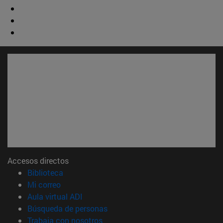
Accesos directos
(abre en nueva ventana)
Biblioteca
(abre en nueva ventana)
Mi correo
(abre en nueva ventana)
Aula virtual ADI
(abre en nueva ventana)
Búsqueda de personas
(abre en nueva ventana)
Trabaja con nosotros