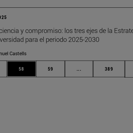
2025
 ciencia y compromiso: los tres ejes de la Estrat
iversidad para el periodo 2025-2030
uel Castells
edias Use TAB para desplazarse.
ina
Página
Página
Páginas intermedias Us
Página
58
59
...
389