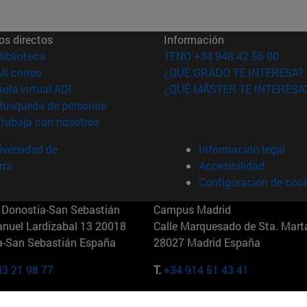
os directos
Información
(abre en nueva ventana)
Biblioteca
TFNO +34 948 42 56 00
(abre en nueva ventana)
Mi correo
¿QUÉ GRADO TE INTERESA?
(abre en nueva ventana)
Aula virtual ADI
¿QUÉ MÁSTER TE INTERESA
(abre en nueva ventana)
Búsqueda de personas
(abre en nueva ventana)
Trabaja con nosotros
versidad de
Información legal
rra
Accesibilidad
Configuración de coo
Donostia-San Sebastián
Campus Madrid
anuel Lardizabal 13 20018
Calle Marquesado de Sta. Marta
a-San Sebastián España
28027 Madrid España
43 21 98 77
T.
+34 914 51 43 41
Nueva York (IESE)
Campus Munich (IESE)