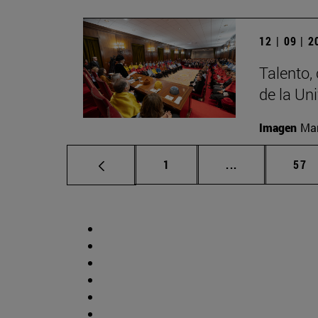
12 | 09 | 
Talento,
de la Un
Imagen
Man
Página
Páginas interm
Pág
1
...
57