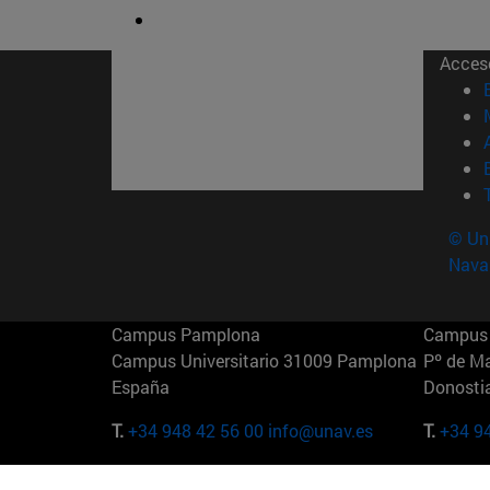
Acces
© Uni
Nava
Campus Pamplona
Campus 
Campus Universitario 31009 Pamplona
Pº de M
España
Donosti
T.
+34 948 42 56 00
info@unav.es
T.
+34 9
Campus Madrid (IESE)
Campus 