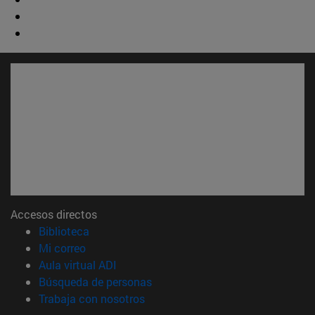
Accesos directos
(abre en nueva ventana)
Biblioteca
(abre en nueva ventana)
Mi correo
(abre en nueva ventana)
Aula virtual ADI
(abre en nueva ventana)
Búsqueda de personas
(abre en nueva ventana)
Trabaja con nosotros