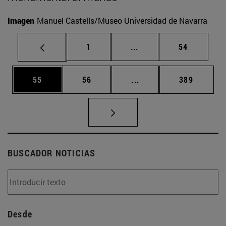
Imagen
Manuel Castells/Museo Universidad de Navarra
Página
Páginas intermedias Us
Página
1
...
54
Página
Página
Páginas intermedias U
Página
55
56
...
389
BUSCADOR NOTICIAS
Desde