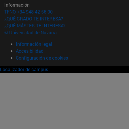
Información
TFNO +34 948 42 56 00
¿QUÉ GRADO TE INTERESA?
¿QUÉ MÁSTER TE INTERESA?
© Universidad de Navarra
Información legal
Accesibilidad
Configuración de cookies
Localizador de campus