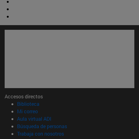
Accesos directos
(abre en nueva ventana)
Biblioteca
(abre en nueva ventana)
Mi correo
(abre en nueva ventana)
Aula virtual ADI
(abre en nueva ventana)
Búsqueda de personas
(abre en nueva ventana)
Trabaja con nosotros