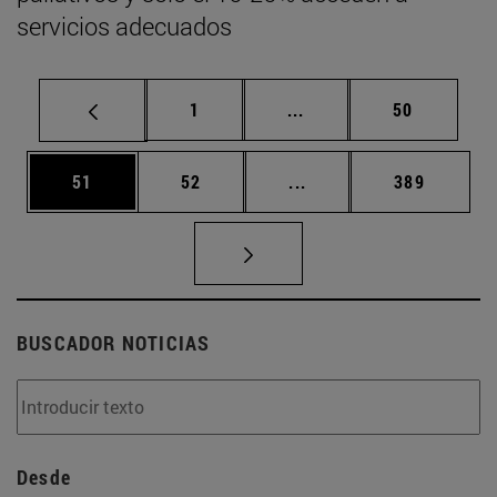
servicios adecuados
Página
Páginas intermedias Us
Página
1
...
50
Página
Página
Páginas intermedias U
Página
51
52
...
389
BUSCADOR NOTICIAS
Desde