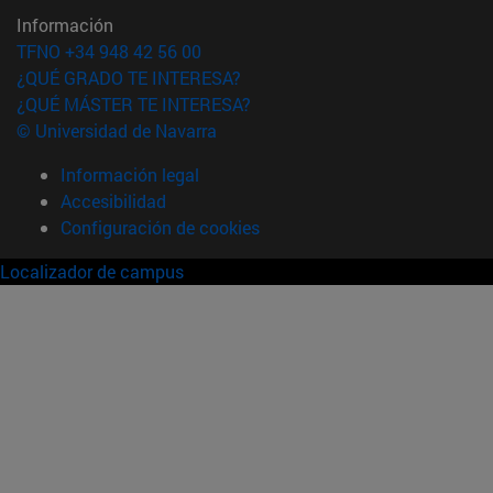
Información
TFNO +34 948 42 56 00
¿QUÉ GRADO TE INTERESA?
¿QUÉ MÁSTER TE INTERESA?
© Universidad de Navarra
Información legal
Accesibilidad
Configuración de cookies
Localizador de campus